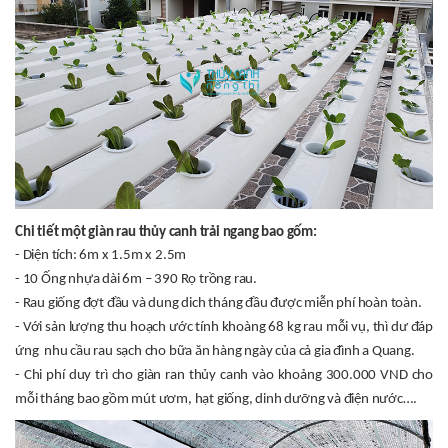
Chi tiết một giàn rau thủy canh trải ngang bao gốm:
- Diện tích: 6m x 1.5m x 2.5m
- 10 Ống nhựa dài 6m – 390 Rọ trồng rau.
- Rau giống đợt đầu và dung dich tháng đầu được miễn phí hoàn toàn.
- Với sản lượng thu hoạch ước tính khoàng 68 kg rau mỗi vụ, thì dư đáp
ứng nhu cầu rau sạch cho bữa ăn hàng ngày của cả gia đình a Quang.
- Chi phí duy trì cho giàn ran thủy canh vào khoảng 300.000 VND cho
mỗi tháng bao gồm mút ươm, hạt giống, dinh dưỡng và điện nước….