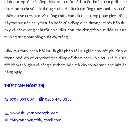
dinh dưỡng lên các ống thủy canh một cách tuần hoàn. Dung dịch sẽ
được bơm chuyển từ thùng chứa tới tất cả các ống thủy canh. Sau đó,
phần dư sẽ được trở về thùng chứa ban đầu. Phương pháp gieo trồng
này tạo sự luân chuyển tuần hoàn của dòng dinh dưỡng, rễ cây hấp thụ
oxy và các dưỡng chất tốt hơn, đều hơn, tác động tích cực đến sự sinh
trưởng cũng như năng suất cây trồng.
Giàn rau thủy canh hồi lưu là giải pháp tối ưu giúp cho các gia đình ở
thành phố lớn,có quỹ thời gian dùng để chăm sóc vườn rau khá ít. Giúp
tiết kiệm thời gian và công sức chăm bón mà vẫn có rau sạch cho bữa ăn
hàng ngày.
THỦY CANH NÔNG THỊ
📞
0907 003 007 -
☎
0285 448 3333
💻
www.thuycanhnongthi.com
📧
thuycanhnongthi@gmail.com