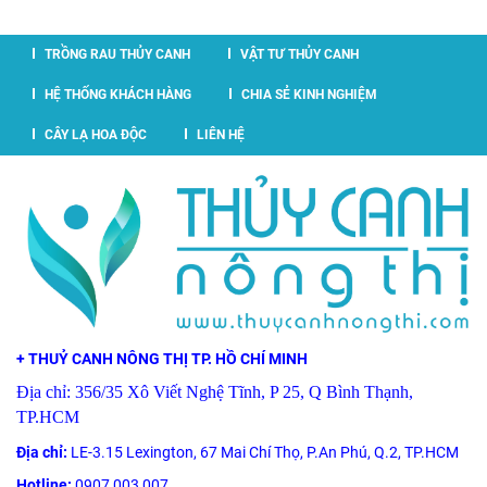
TRỒNG RAU THỦY CANH
VẬT TƯ THỦY CANH
HỆ THỐNG KHÁCH HÀNG
CHIA SẺ KINH NGHIỆM
CÂY LẠ HOA ĐỘC
LIÊN HỆ
+ THUỶ CANH NÔNG THỊ TP. HỒ CHÍ MINH
Địa chỉ: 356/35 Xô Viết Nghệ Tĩnh, P 25, Q Bình Thạnh,
TP.HCM
Địa chỉ:
LE-3.15 Lexington, 67 Mai Chí Thọ, P.An Phú, Q.2, TP.HCM
Hotline:
0907 003 007