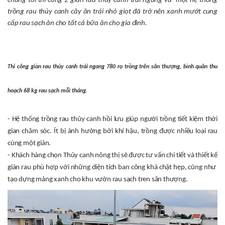
chúng tôi thi công 2 giàn rau thủy canh trải ngang và một hệ thống
trồng rau thủy canh cây ăn trái nhỏ giọt đã trở nên xanh mướt cung
cấp rau sạch ăn cho tất cả bữa ăn cho gia đình.
Thi công giàn rau thủy canh trải ngang 780 rọ trồng trên sân thượng, bình quân thu
hoạch 68 kg rau sạch mỗi tháng.
- Hệ thống trồng rau thủy canh hồi lưu giúp người trồng tiết kiệm thời
gian chăm sóc. Ít bị ảnh hưởng bởi khí hậu, trồng được nhiều loại rau
cùng một giàn.
- Khách hàng chọn Thủy canh nông thị sẽ được tư vấn chi tiết và thiết kế
giàn rau phù hợp với những diện tích ban công khá chật hẹp, cũng như
tạo dựng mảng xanh cho khu vườn rau sạch tren sân thượng.