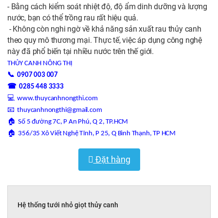
- Bằng cách kiểm soát nhiệt độ, độ ẩm dinh dưỡng và lượng
nước, bạn có thể trồng rau rất hiệu quả.
- Không còn nghi ngờ về khả năng sản xuất rau thủy canh
theo quy mô thương mại. Thực tế, việc áp dụng công nghệ
này đã phổ biến tại nhiều nước trên thế giới.
THỦY CANH NÔNG THỊ
📞
0907 003 007
☎
0285 448 3333
💻
www.thuycanhnongthi.com
📧
thuycanhnongthi@gmail.com
🏠
Số 5 đường 7C, P An Phú, Q 2, TP.HCM
🏠
356/35 Xô Viết Nghệ Tĩnh, P 25, Q Bình Thạnh, TP HCM
Đặt hàng
Hệ thống tưới nhỏ giọt thủy canh