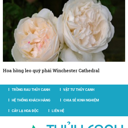
Hoa hồng leo quý phái Winchester Cathedral
TRỒNG RAU THỦY CANH
VẬT TƯ THỦY CANH
HỆ THỐNG KHÁCH HÀNG
CHIA SẺ KINH NGHIỆM
CÂY LẠ HOA ĐỘC
LIÊN HỆ