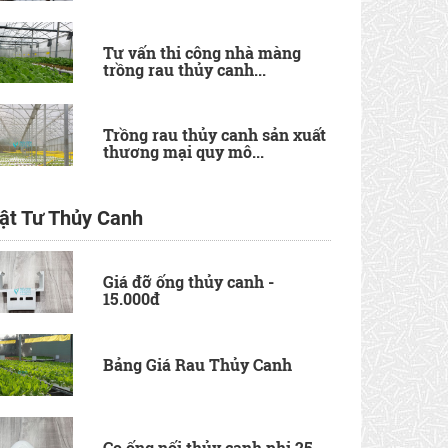
Tư vấn thi công nhà màng
trồng rau thủy canh...
Trồng rau thủy canh sản xuất
thương mại quy mô...
ật Tư Thủy Canh
Giá đỡ ống thủy canh -
15.000đ
Bảng Giá Rau Thủy Canh
Co ống nối thủy canh phi 25 -