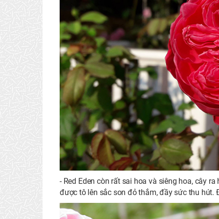
- Red Eden còn rất sai hoa và siêng hoa, cây 
được tô lên sắc son đỏ thắm, đầy sức thu hút.