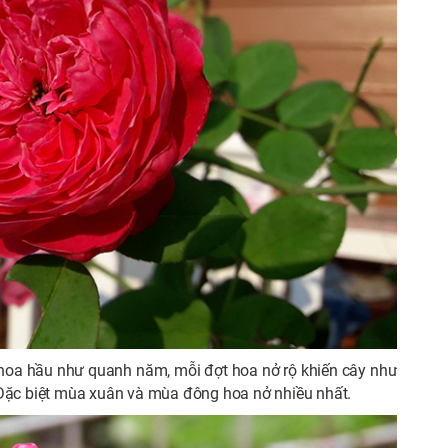
ra hoa hầu như quanh năm, mỗi đợt hoa nở rộ khiến cây như
 Đặc biệt mùa xuân và mùa đông hoa nở nhiều nhất.