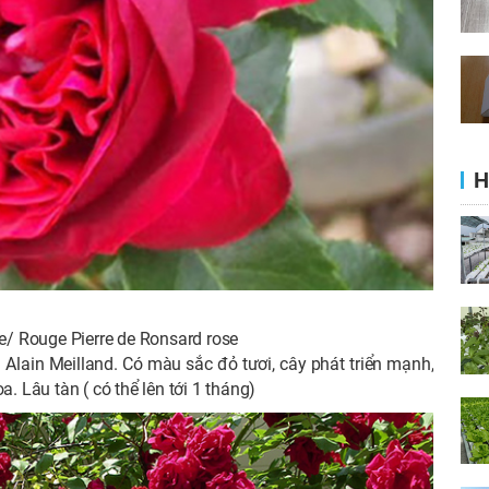
H
se/ Rouge Pierre de Ronsard rose
 Alain Meilland. Có màu sắc đỏ tươi, cây phát triển mạnh,
a. Lâu tàn ( có thể lên tới 1 tháng)