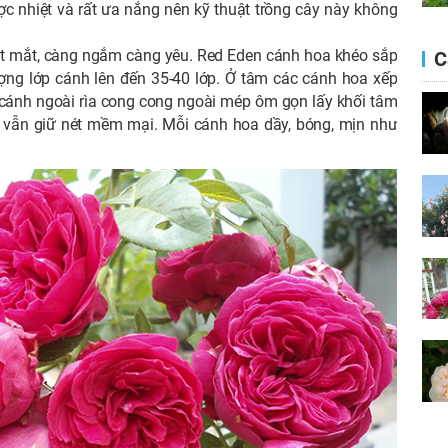
c nhiệt và rất ưa nắng nên kỹ thuật trồng cây này không
ắt mắt, càng ngắm càng yêu. Red Eden cánh hoa khéo sắp
C
ượng lớp cánh lên đến 35-40 lớp. Ở tâm các cánh hoa xếp
ác cánh ngoài rìa cong cong ngoài mép ôm gọn lấy khối tâm
 vẫn giữ nét mềm mại. Mỗi cánh hoa dầy, bóng, mịn như