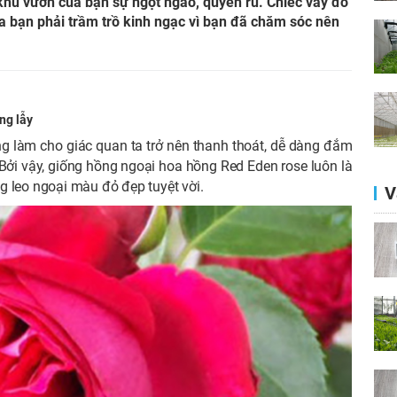
hu vườn của bạn sự ngọt ngào, quyến rũ. Chiếc váy đỏ
ủa bạn phải trầm trồ kinh ngạc vì bạn đã chăm sóc nên
ng lẫy
 làm cho giác quan ta trở nên thanh thoát, dễ dàng đắm
 Bởi vậy, giống hồng ngoại hoa hồng Red Eden rose luôn là
g leo ngoại màu đỏ đẹp tuyệt vời.
V