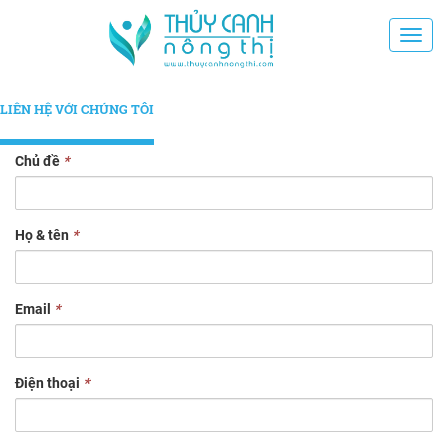
Toggl
navig
LIÊN HỆ VỚI CHÚNG TÔI
Chủ đề
*
Họ & tên
*
Email
*
Điện thoại
*