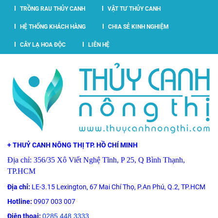
TRỒNG RAU THỦY CANH
VẬT TƯ THỦY CANH
HỆ THỐNG KHÁCH HÀNG
CHIA SẺ KINH NGHIỆM
CÂY LẠ HOA ĐỘC
LIÊN HỆ
+ THUỶ CANH NÔNG THỊ TP. HỒ CHÍ MINH
Địa chỉ: 356/35 Xô Viết Nghệ Tĩnh, P 25, Q Bình Thạnh,
TP.HCM
Địa chỉ:
LE-3.15 Lexington, 67 Mai Chí Thọ, P.An Phú, Q.2, TP.HCM
Hotline:
0907 003 007
Điện thoại:
0285 448 3333