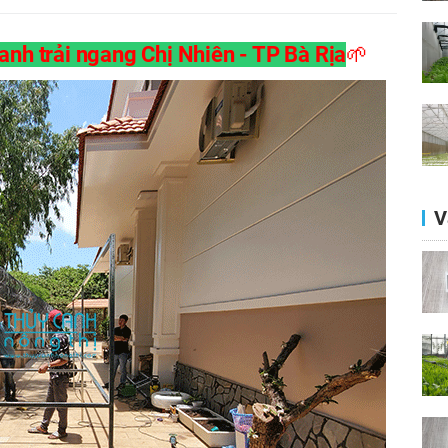
canh trải ngang Chị Nhiên - TP Bà Rịa
🌱
V