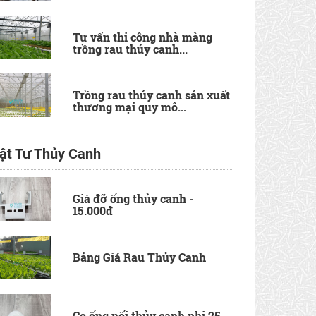
Tư vấn thi công nhà màng
trồng rau thủy canh...
Trồng rau thủy canh sản xuất
thương mại quy mô...
ật Tư Thủy Canh
Giá đỡ ống thủy canh -
15.000đ
Bảng Giá Rau Thủy Canh
Co ống nối thủy canh phi 25 -