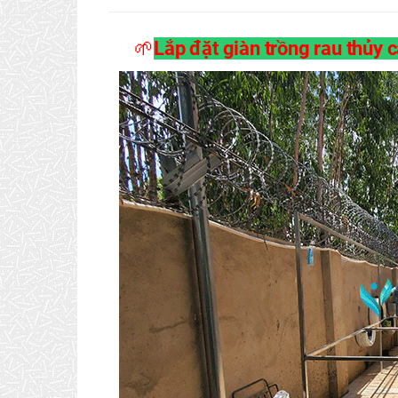
🌱
Lắp đặt giàn trồng rau thủy 