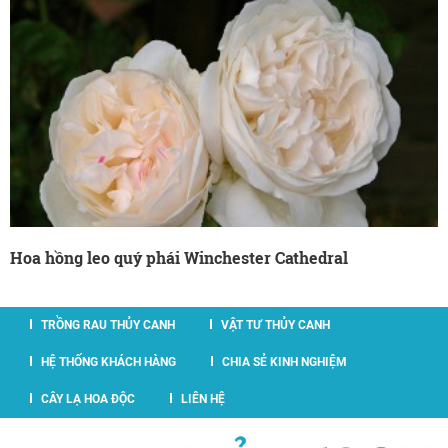
Hoa hồng leo quý phái Winchester Cathedral
TRỒNG RAU THỦY CANH
VẬT TƯ THỦY CANH
HỆ THỐNG KHÁCH HÀNG
CHIA SẺ KINH NGHIỆM
CÂY LẠ HOA ĐỘC
LIÊN HỆ